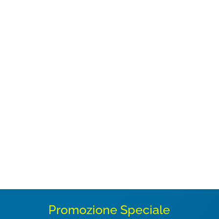
L'alligatore ha abitato la terra per milioni
di anni e con lui nascono le inarrestabili,
indomabili forze creative di tutto ciò che
è la forza e la furia delle energie
primordiali. La medicina dell'alligatore
include la protezione materna, le energie
primarie, la...
Promozione Speciale