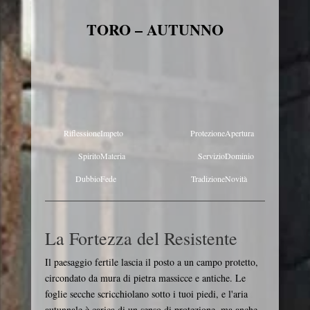
TORO – AUTUNNO
Riflessione
Impeto
Protezione
Apertura
Spirito
Materia
Servizio
Dominio
Dubbio
Fede
Tradizione
Novità
La Fortezza del Resistente
Il paesaggio fertile lascia il posto a un campo protetto,
circondato da mura di pietra massicce e antiche. Le
foglie secche scricchiolano sotto i tuoi piedi, e l'aria
autunnale è carica di un senso di protezione, ma anche