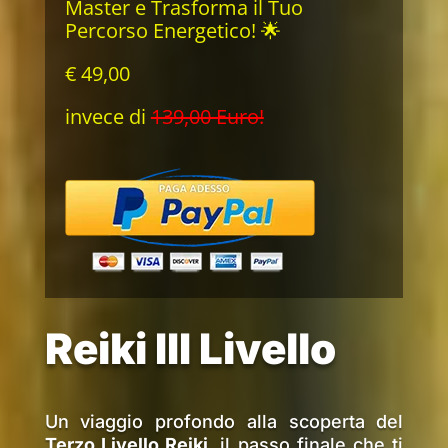
Master e Trasforma il Tuo
Percorso Energetico! 🌟
€ 49,00
invece di
139,00 Euro!
Reiki III Livello
Un viaggio profondo alla scoperta del
Terzo Livello Reiki
, il passo finale che ti