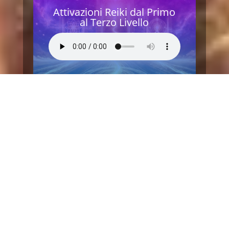
Attivazioni Reiki dal Primo
al Terzo Livello
Livello 3 – E11 – Il Significato
Profondo delle Attivazioni
Reiki: Dal Primo al Terzo
Livello
Esplora il significato delle quattro attivazioni
del Primo Livello Reiki, scopri l’intensità del
Secondo Livello e immergiti nella profondità
spirituale del Terzo Livello. Comprendi
l’importanza di ogni fase nel percorso Reiki e